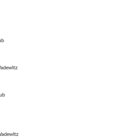
ub
Wadewitz
lub
 Wadewitz